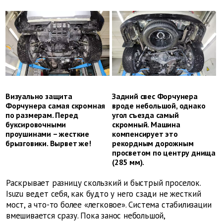
Визуально защита
Задний свес Форчунера
Форчунера самая скромная
вроде небольшой, однако
по размерам. Перед
угол съезда самый
буксировочными
скромный. Машина
проушинами – жесткие
компенсирует это
брызговики. Вырвет же!
рекордным дорожным
просветом по центру днища
(285 мм).
Раскрывает разницу скользкий и быстрый проселок.
Isuzu ведет себя, как будто у него сзади не жесткий
мост, а что-то более «легковое». Система стабилизации
вмешивается сразу. Пока занос небольшой,