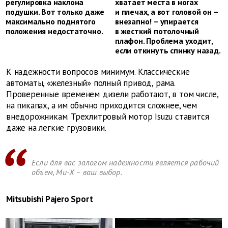
регулировка наклона
хватает места в ногах
подушки. Вот только даже
и плечах, а вот головой он –
максимально поднятого
внезапно! – упирается
положения недостаточно.
в жесткий потолочный
плафон. Проблема уходит,
если откинуть спинку назад.
К надежности вопросов минимум. Классические
автоматы, «железный» полный привод, рама.
Проверенные временем дизели работают, в том числе,
на пикапах, а им обычно приходится сложнее, чем
внедорожникам. Трехлитровый мотор Isuzu ставится
даже на легкие грузовики.
Если для вас залогом надежности является рабочий
объем, Mu-X – ваш выбор.
Mitsubishi Pajero Sport