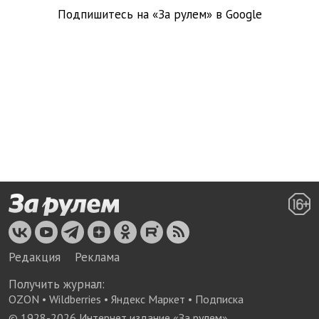
Подпишитесь на «За рулем» в
Google
Редакция
Реклама
Получить журнал:
OZON
•
Wildberries
•
Яндекс Маркет
•
Подписка
© 1928-
2026
Интернет издание «За рулем»