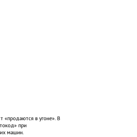
т «продаются в угоне». В
втокод» при
их машин.