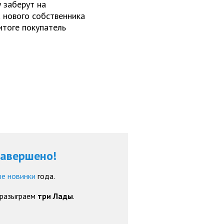
 заберут на
 нового собственника
итоге покупатель
завершено!
е новинки
года.
 разыграем
три Лады
.