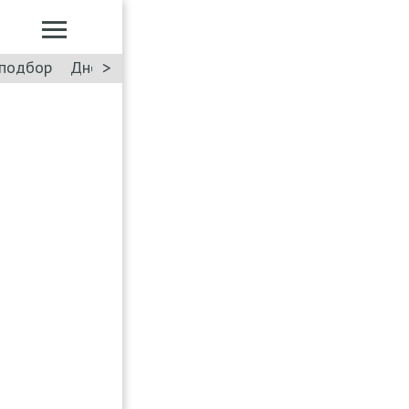
>
подбор
Дневник: Лада Искра
Такси
Форум
ПДД