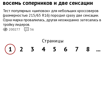
восемь соперников и две сенсации
Тест популярных «шиповок» для небольших кроссоверов
(размерностью 215/65 R16) породил сразу две сенсации.
Одна марка провалилась, другая неожиданно затесалась в
тройку лидеров.
200277
56
Страницы
1
2
3
4
5
6
7
8
...