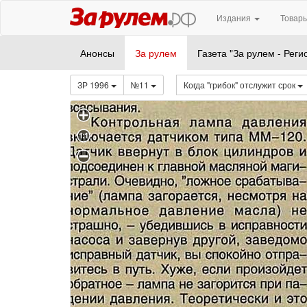
Издания
Товары
Анонсы
За рулем
Газета "За рулем - Реги
ЗР 1996
№11
Когда "грибок" отслужит срок