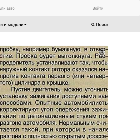
упи авто
Войти
и и модели
Поиск