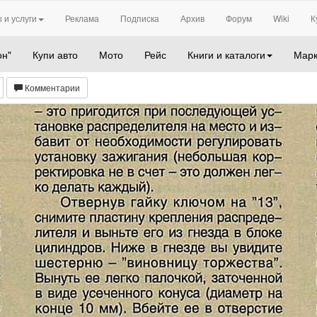
 и услуги
Реклама
Подписка
Архив
Форум
Wiki
К
он"
Купи авто
Мото
Рейс
Книги и каталоги
Марк
Комментарии