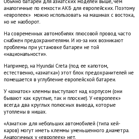
Обычно батареи для азиатских моделей выше, чем
аналогичные по емкости АКБ для европейских. Поэтому
«европеек» можно использовать на машинах с востока,
но не наоборот.
На современных автомобилях плюсовой провод часто
снабжен предохранителями. И из-за них возникают
проблемы при установке батареи не той
«национальности».
Например, на
Hyundai
Creta
(под ее капотом,
естественно, «азиатка») этот блок предохранителей не
помещается в углубление европейской батареи.
У «азиаток» клеммы выступают над корпусом (они
бывают как круглые, так и плоские). У «европеек»
всегда два круглых полюсных вывода, которые
утоплены в нишах.
«Азиатки» для небольших автомобилей (типа кей-
каров) могут иметь клеммы уменьшенного диаметра.
Аналогичных у «европеек» нет.