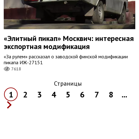
«Элитный пикап» Москвич: интересная
экспортная модификация
«За рулем» рассказал о заводской финской модификации
пикапа ИЖ-27151
7618
Страницы
1
2
3
4
5
6
7
8
...