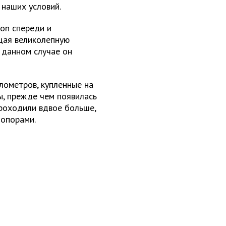
 наших условий.
son спереди и
ющая великолепную
в данном случае он
лометров, купленные на
ы, прежде чем появилась
проходили вдвое больше,
 опорами.