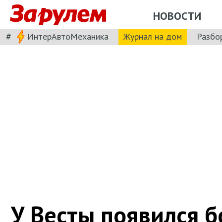
НОВОСТИ
#
ИнтерАвтоМеханика
Журнал на дом
Разбо
У Весты появился б