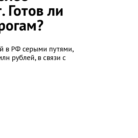
 Готов ли
рогам?
ый в РФ серыми путями,
лн рублей, в связи с