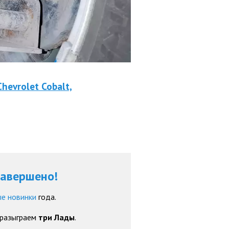
evrolet Cobalt,
завершено!
е новинки
года.
 разыграем
три Лады
.