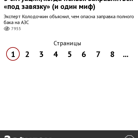
«под завязку» (и один миф)
Эксперт Колодочкин объяснил, чем опасна заправка полного
бака на АЗС
7955
Страницы
1
2
3
4
5
6
7
8
...