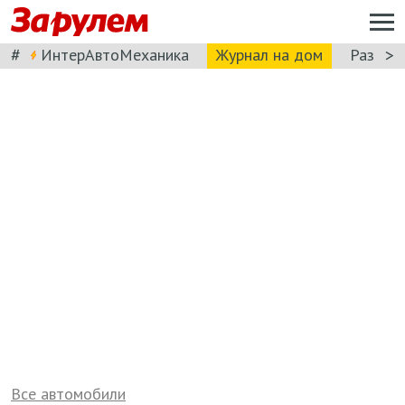
#
>
ИнтерАвтоМеханика
Журнал на дом
Разбор
Все автомобили