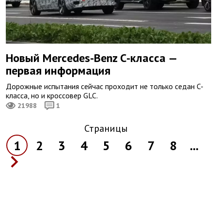
Новый Mercedes-Benz С-класса —
первая информация
Дорожные испытания сейчас проходит не только седан C-
класса, но и кроссовер GLC.
21988
1
Страницы
1
2
3
4
5
6
7
8
...